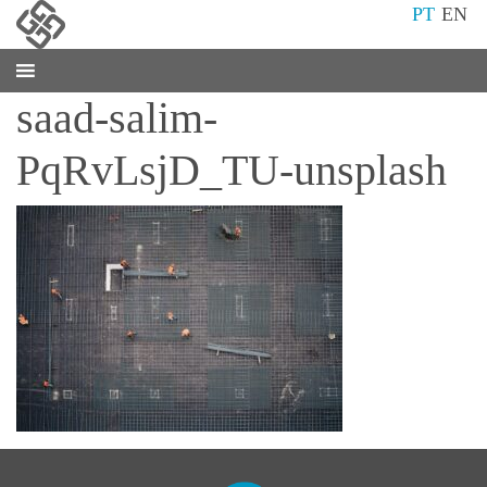
PT
EN
saad-salim-
PqRvLsjD_TU-unsplash