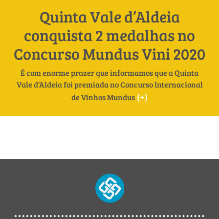
Quinta Vale d’Aldeia
conquista 2 medalhas no
Concurso Mundus Vini 2020
É com enorme prazer que informamos que a Quinta
Vale d’Aldeia foi premiada no Concurso Internacional
(+)
de Vinhos Mundus