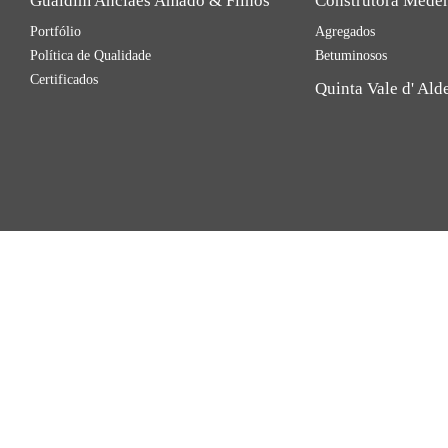
Gualdim Anciães Amado & Filhos
Construtora Mede
Portfólio
Agregados
Política de Qualidade
Betuminosos
Certificados
Quinta Vale d' Ald