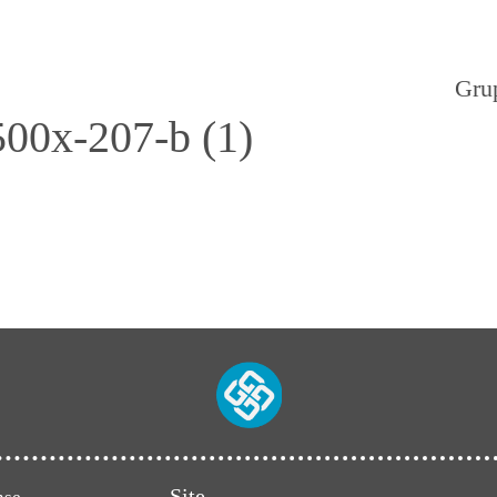
Gru
500x-207-b (1)
Site