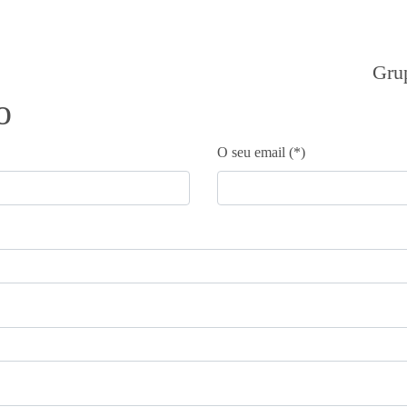
Gru
o
O seu email (*)