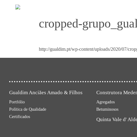
cropped-grupo_gua
http://gualdim.pt/wp-content/uploads/2020/07/cr
Gualdim Anciães Amado & Filhos
Construtora Mede
Portfólio
Agregados
Política de Qualidade
Betuminosos
Certificados
Quinta Vale d' Ald