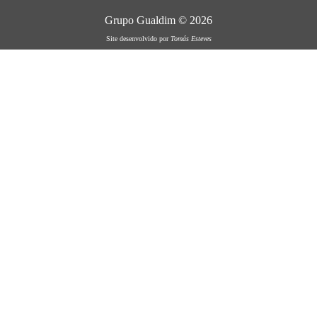
Grupo Gualdim © 2026
Site desenvolvido por
Tomás Esteves