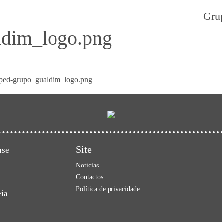
Gru
ldim_logo.png
opped-grupo_gualdim_logo.png
Site
nse
Notícias
Contactos
Política de privacidade
eia