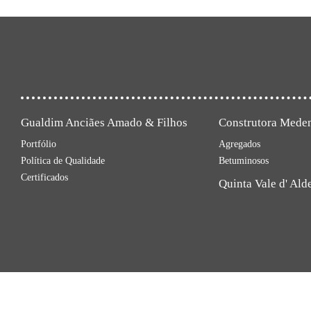
Gualdim Anciães Amado & Filhos
Construtora Mede
Portfólio
Agregados
Política de Qualidade
Betuminosos
Certificados
Quinta Vale d' Ald