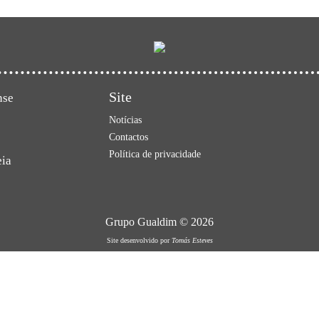
Site
nse
Notícias
Contactos
Política de privacidade
eia
Grupo Gualdim © 2026
Site desenvolvido por
Tomás Esteves