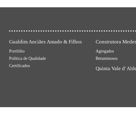
Gualdim Anciães Amado & Filhos
Construtora Mede
Portfólio
Agregados
Política de Qualidade
Betuminosos
Certificados
Quinta Vale d' Ald