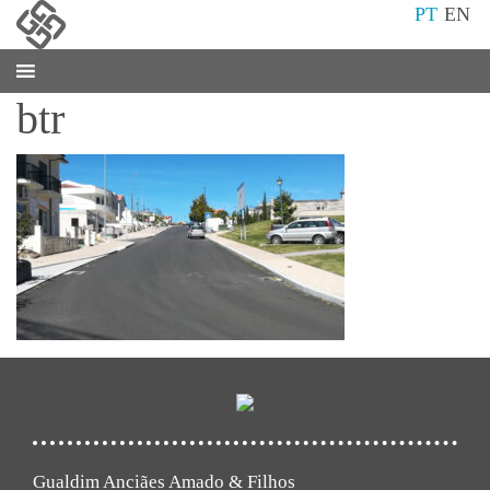
PT
EN
btr
Gualdim Anciães Amado & Filhos